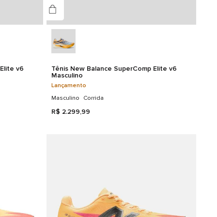
lite v6
Tênis New Balance SuperComp Elite v6
Masculino
Lançamento
Masculino
Corrida
R$
2
.
299
,
99