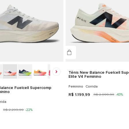
Tênis New Balance Fuelcell Su
Elite V4 Feminino
Feminino
Corrida
alance Fuelcell Supercomp
minino
R$
1
.
199
,
99
R$
2
.
099
,
99
-
43%
rida
R$
2
.
299
,
99
-
22%