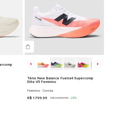
percomp
Tênis New Balance Fuelcell Supercomp
Elite V5 Feminino
Feminino
Corrida
R$
1
.
799
,
99
R$
2
.
299
,
99
-
22%