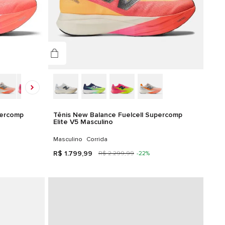
percomp
Tênis New Balance Fuelcell Supercomp
Elite V5 Masculino
Masculino
Corrida
R$
1
.
799
,
99
R$
2
.
299
,
99
-
22%