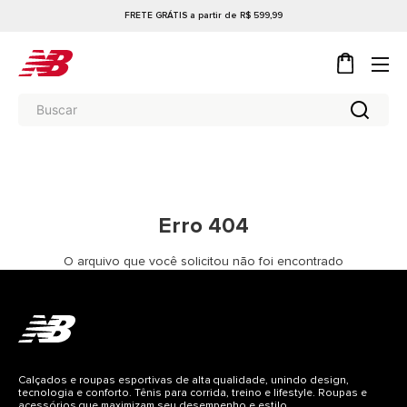
FRETE GRÁTIS a partir de R$ 599,99
Erro 404
O arquivo que você solicitou não foi encontrado
Calçados e roupas esportivas de alta qualidade, unindo design,
tecnologia e conforto. Tênis para corrida, treino e lifestyle. Roupas e
acessórios que maximizam seu desempenho e estilo.