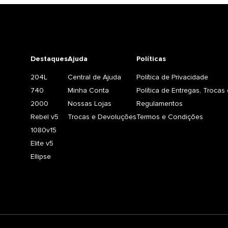
Destaques
Ajuda
Políticas
204L
Central de Ajuda
Política de Privacidade
740
Minha Conta
Política de Entregas, Troca
2000
Nossas Lojas
Regulamentos
Rebel v5
Trocas e Devoluções
Termos e Condições
1080v15
Elite v5
Ellipse