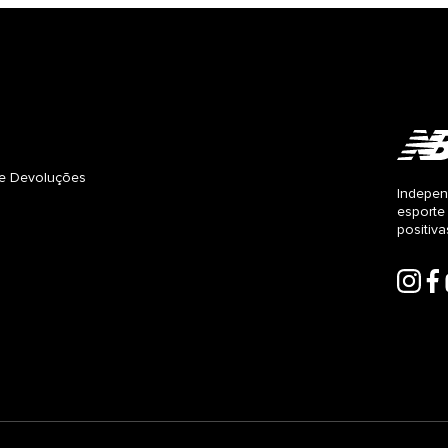
s e Devoluções
Indepen
esporte
positiv