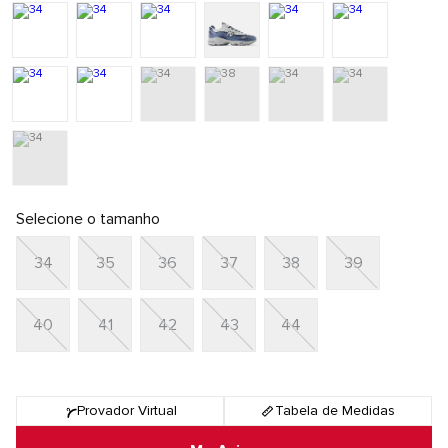
Selecione o tamanho
34
35
36
37
38
39
40
41
42
43
44
Provador Virtual
Tabela de Medidas