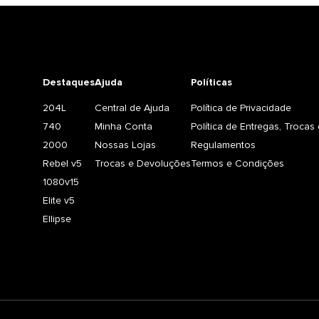
Destaques
Ajuda
Políticas
204L
Central de Ajuda
Política de Privacidade
740
Minha Conta
Política de Entregas, Troca
2000
Nossas Lojas
Regulamentos
Rebel v5
Trocas e Devoluções
Termos e Condições
1080v15
Elite v5
Ellipse