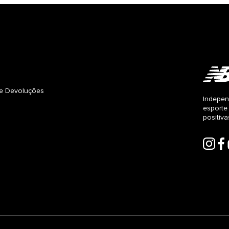
s e Devoluções
Indepen
esporte
positiv