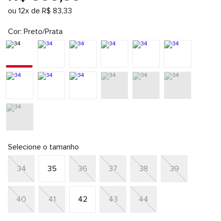
ou
12
x de
R$
83
,
33
Cor
Preto/Prata
Selecione o tamanho
34
35
36
37
38
39
40
41
42
43
44