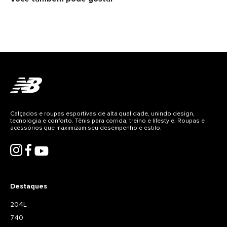
oferece absorção de impacto superior; • Tecnologia
Cor
Stability Web no solado proporciona suporte adicional
Preto/Prata
ao arco do pé; • Cabedal inspirado em designs de
Gênero
tênis de corrida dos anos 2000
Unisex
Detalhes do produto
CABEDAL: 63,34% COURO 27,58% TEXTIL 9,08% SINTETICO
FORRO/PALMILHA: 100% TEXTIL SOLA: 40% BORRACHA 40% EVA
10% GEL 10% TPU
Calçados e roupas esportivas de alta qualidade, unindo design,
tecnologia e conforto. Tênis para corrida, treino e lifestyle. Roupas e
acessórios que maximizam seu desempenho e estilo.
Destaques
204L
740