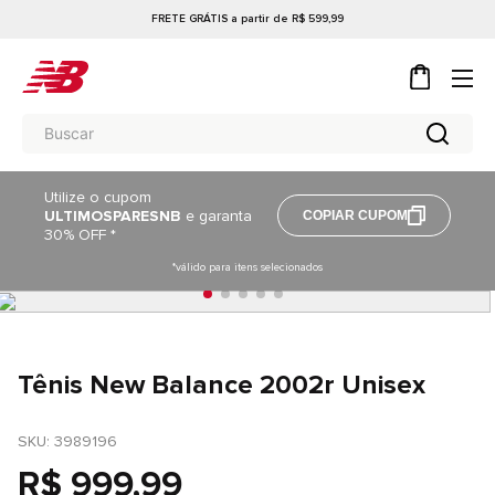
FRETE GRÁTIS a partir de R$ 599,99
Utilize o cupom
ULTIMOSPARESNB
e garanta
COPIAR CUPOM
30% OFF *
*válido para itens selecionados
Tênis New Balance 2002r Unisex
SKU
: 
3989196
R$
999
,
99