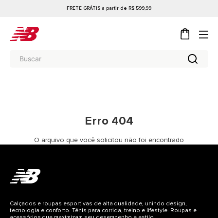
FRETE GRÁTIS a partir de R$ 599,99
Erro 404
O arquivo que você solicitou não foi encontrado
Calçados e roupas esportivas de alta qualidade, unindo design,
tecnologia e conforto. Tênis para corrida, treino e lifestyle. Roupas e
acessórios que maximizam seu desempenho e estilo.