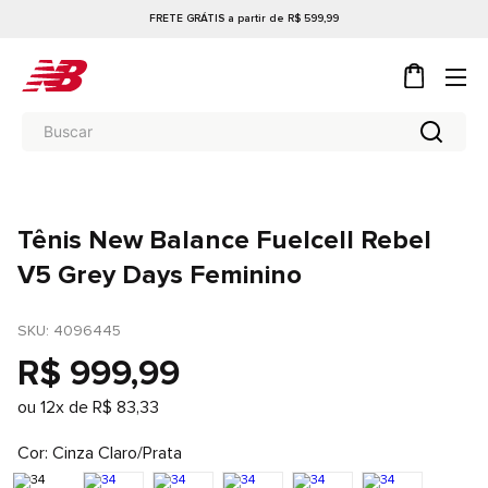
FRETE GRÁTIS a partir de R$ 599,99
Tênis New Balance Fuelcell Rebel
V5 Grey Days Feminino
SKU
: 
4096445
R$
999
,
99
ou
12
x de
R$
83
,
33
Cor
Cinza Claro/Prata