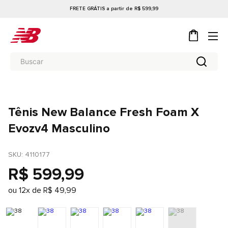
FRETE GRÁTIS a partir de R$ 599,99
Tênis New Balance Fresh Foam X
Evozv4 Masculino
SKU
: 
4110177
R$
599
,
99
ou
12
x de
R$
49
,
99