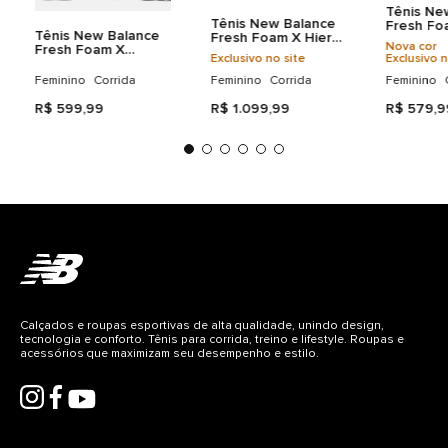
Tênis Ne
Tênis New Balance
Fresh Fo
Tênis New Balance
Fresh Foam X Hierro
Feminino
Nova cor
Fresh Foam X
V9 Feminino
Exclusivo no site
Exclusivo n
Evozv4 Feminino
Feminino
Corrida
Feminino
Corrida
Feminino
R$
599
,
99
R$
1
.
099
,
99
R$
579
,
9
Calçados e roupas esportivas de alta qualidade, unindo design,
tecnologia e conforto. Tênis para corrida, treino e lifestyle. Roupas e
acessórios que maximizam seu desempenho e estilo.