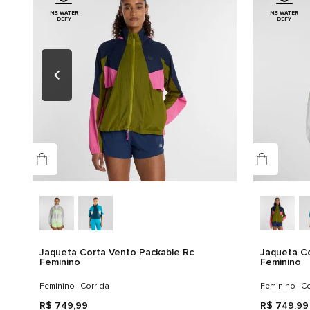
NB WATER
NB WATER
DEFY
DEFY
Jaqueta Corta Vento Packable Rc
Jaqueta Co
Feminino
Feminino
Feminino
Corrida
Feminino
Co
R$
749
,
99
R$
749
,
99