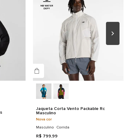
NB WATER
nologias
DEFY
NB-DRY
Jaqueta Corta Vento Packable Rc
s
Masculino
Nova cor
Masculino
Corrida
R$
799
,
99