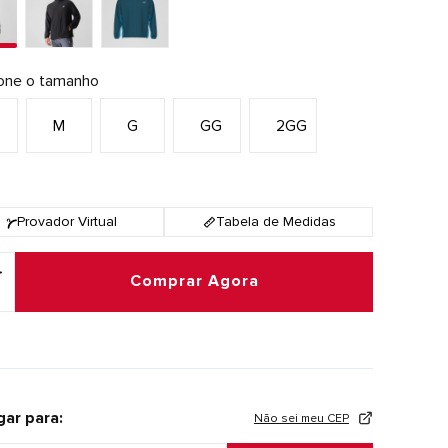
ione o tamanho
M
G
GG
2GG
Provador Virtual
Tabela de Medidas
Comprar Agora
gar para:
Não sei meu CEP