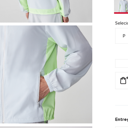
Selec
P
Entre