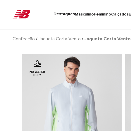
Destaques
Masculino
Feminino
Calçados
E
Confecção
Jaqueta Corta Vento
Jaqueta Corta Vento
NB WATER
DEFY