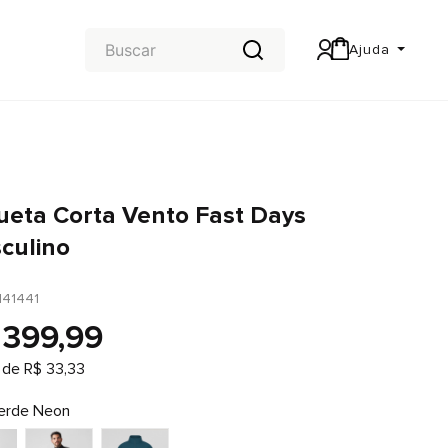
Ajuda
Central de Ajuda
Carteira & Trocas e devoluções
ueta Corta Vento Fast Days
culino
141441
399
,
99
 de
R$
33
,
33
erde Neon