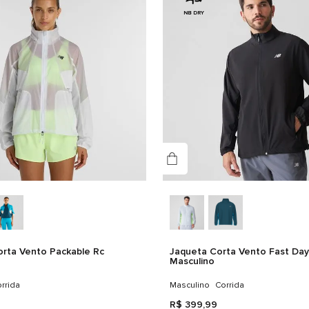
NB DRY
Tec
rta Vento Packable Rc
Jaqueta Corta Vento Fast Day
Masculino
rrida
Masculino
Corrida
R$
399
,
99