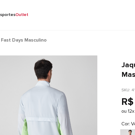
sportes
Outlet
 Fast Days Masculino
Jaq
Mas
SKU
: 
4
R$
ou
12
x
Cor
V