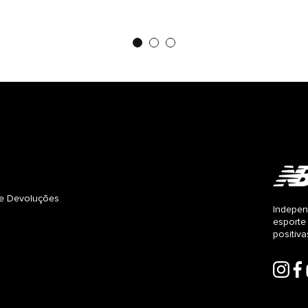
s e Devoluções
Indepen
esporte
positiv