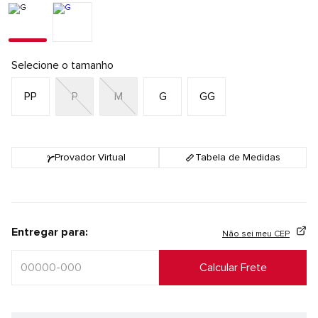
Selecione o tamanho
PP
P
M
G
GG
Provador Virtual
Tabela de Medidas
Entregar para:
Não sei meu CEP