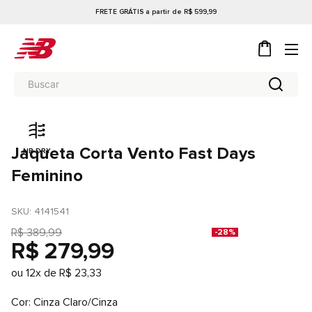
FRETE GRÁTIS a partir de R$ 599,99
Jaqueta Corta Vento Fast Days
NB DRY
Feminino
SKU
: 
4141541
R$
389
,
99
-
28%
R$
279
,
99
ou
12
x de
R$
23
,
33
Cor
Cinza Claro/Cinza