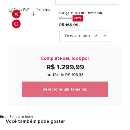
Calça Pull On Feminina
R$ 249,99
-32
%
R$ 169,99
Selecionar tamanho
Complete seu look por
R$ 1.299,99
ou 12x de
R$ 108,33
Selecione um tamanho
Error:
Failed to fetch
Você também pode gostar