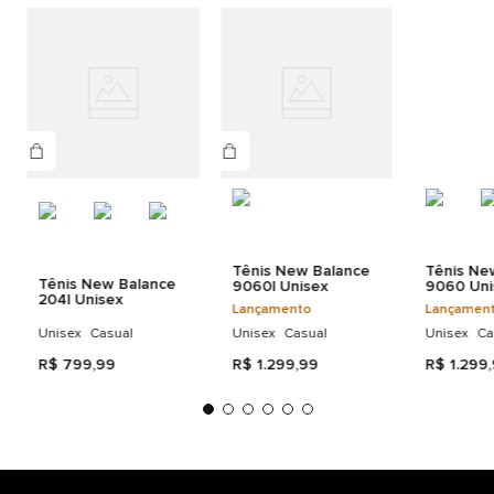
Tênis New Balance
Tênis Ne
Tênis New Balance
9060l Unisex
9060 Uni
204l Unisex
Lançamento
Lançamen
Unisex
Casual
Unisex
Casual
Unisex
Ca
R$
799
,
99
R$
1
.
299
,
99
R$
1
.
299
,