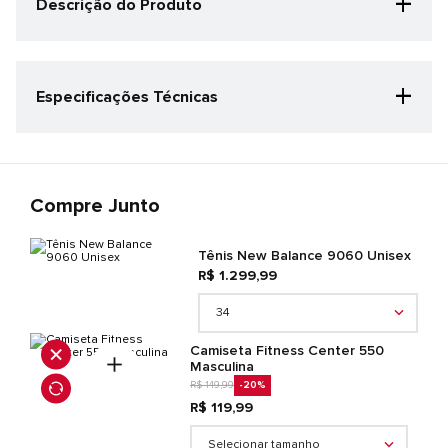
+
Descrição do Produto
O Tênis Casual Unissex New Balance 9060 combina
estilo clássico com um visual contemporâneo para a
versatilidade do dia a dia. O modelo garante máximo
+
Especificações Técnicas
conforto e amortecimento por meio da entressola
produzida com as tecnologias ABZORB e SBS.
Categoria Especificação
Casual
Cor
Bege Claro/Azul Claro
Compre Junto
Gênero
Unisex
Tênis New Balance 9060 Unisex
Detalhes do produto
R$ 1.299,99
CABEDAL: 75% SINTETICO 25% TEXTIL FORRO/PALMILHA: 100%
TEXTIL SOLA: 100% BORRACHA
34
Camiseta Fitness Center 550
Masculina
R$ 149,99
-20
%
R$ 119,99
Selecionar tamanho