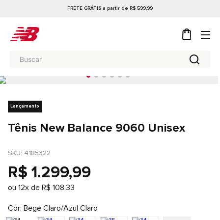
FRETE GRÁTIS a partir de R$ 599,99
Lançamento
Tênis New Balance 9060 Unisex
SKU
: 
4185322
R$
1
.
299
,
99
ou
12
x de
R$
108
,
33
Cor
Bege Claro/Azul Claro