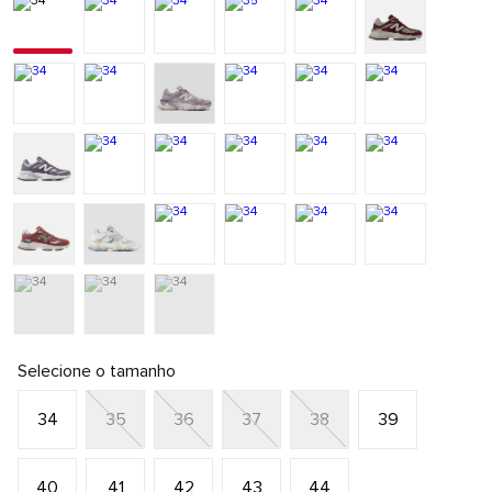
Selecione o tamanho
34
35
36
37
38
39
40
41
42
43
44