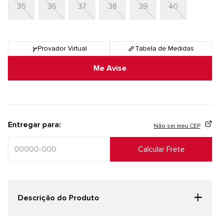
35
36
37
38
39
40
Provador Virtual
Tabela de Medidas
Me Avise
Entregar para:
Não sei meu CEP
+
Descrição do Produto
Se há algo que une a corrida em todos os níveis de