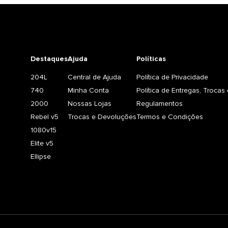
Destaques
Ajuda
Políticas
204L
Central de Ajuda
Política de Privacidade
740
Minha Conta
Política de Entregas, Troca
2000
Nossas Lojas
Regulamentos
Rebel v5
Trocas e Devoluções
Termos e Condições
1080v15
Elite v5
Ellipse