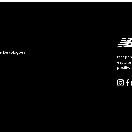
s e Devoluções
Indepen
esporte
positiv