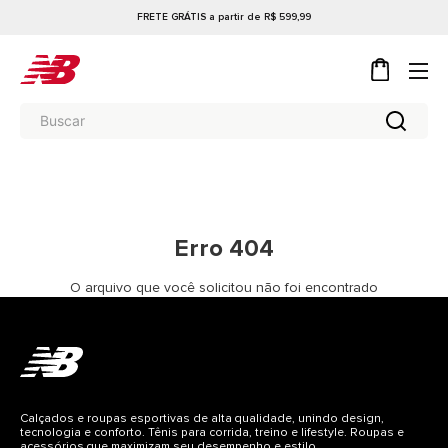
FRETE GRÁTIS a partir de R$ 599,99
Erro 404
O arquivo que você solicitou não foi encontrado
Calçados e roupas esportivas de alta qualidade, unindo design,
tecnologia e conforto. Tênis para corrida, treino e lifestyle. Roupas e
acessórios que maximizam seu desempenho e estilo.