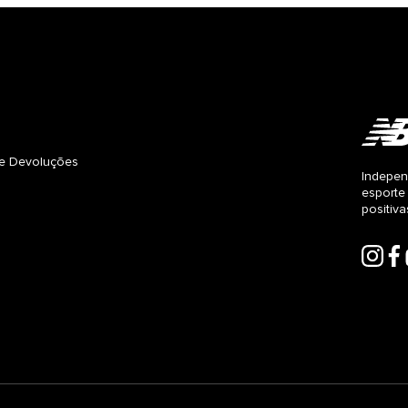
s e Devoluções
Indepen
esporte
positiv