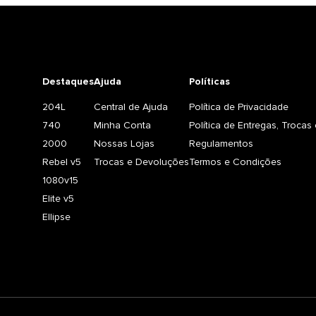
Destaques
Ajuda
Políticas
204L
Central de Ajuda
Política de Privacidade
740
Minha Conta
Política de Entregas, Troca
2000
Nossas Lojas
Regulamentos
Rebel v5
Trocas e Devoluções
Termos e Condições
1080v15
Elite v5
Ellipse