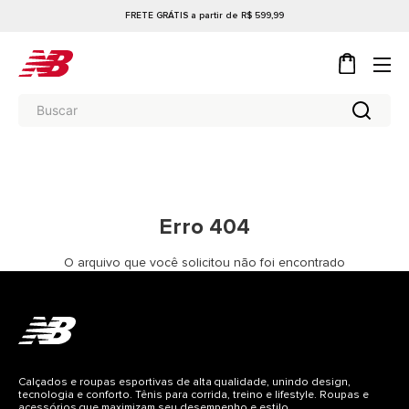
FRETE GRÁTIS a partir de R$ 599,99
Erro 404
O arquivo que você solicitou não foi encontrado
Calçados e roupas esportivas de alta qualidade, unindo design,
tecnologia e conforto. Tênis para corrida, treino e lifestyle. Roupas e
acessórios que maximizam seu desempenho e estilo.