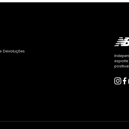
s e Devoluções
Indepen
esporte
positiv