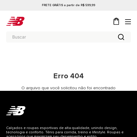
FRETE GRÁTIS a partir de R$ 599,99
Erro 404
O arquivo que você solicitou não foi encontrado
Calçados e roupas esportivas de alta qualidade, unindo design,
tecnologia e conforto. Tênis para corrida, treino e lifestyle. Roupas e
acessórios que maximizam seu desempenho e estilo.