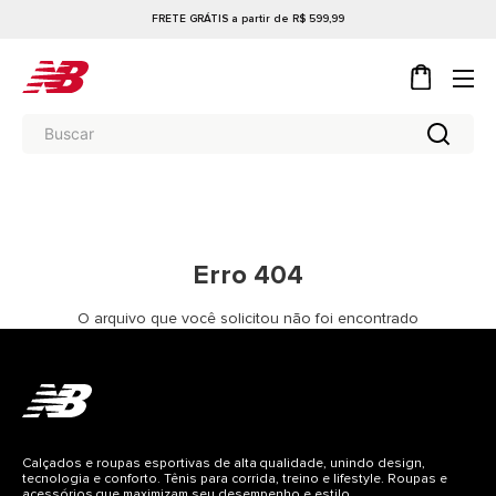
FRETE GRÁTIS a partir de R$ 599,99
Erro 404
O arquivo que você solicitou não foi encontrado
Calçados e roupas esportivas de alta qualidade, unindo design,
tecnologia e conforto. Tênis para corrida, treino e lifestyle. Roupas e
acessórios que maximizam seu desempenho e estilo.