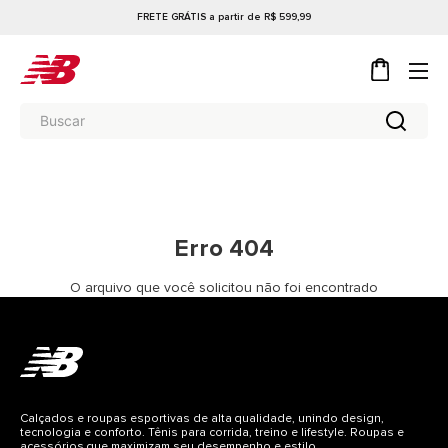
FRETE GRÁTIS a partir de R$ 599,99
Erro 404
O arquivo que você solicitou não foi encontrado
Calçados e roupas esportivas de alta qualidade, unindo design,
tecnologia e conforto. Tênis para corrida, treino e lifestyle. Roupas e
acessórios que maximizam seu desempenho e estilo.