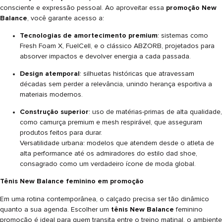
consciente e expressão pessoal. Ao aproveitar essa
promoção New
Balance
, você garante acesso a:
Tecnologias de amortecimento premium
: sistemas como
Fresh Foam X, FuelCell, e o clássico ABZORB, projetados para
absorver impactos e devolver energia a cada passada.
Design atemporal
: silhuetas históricas que atravessam
décadas sem perder a relevância, unindo herança esportiva a
materiais modernos.
Construção superior
: uso de matérias-primas de alta qualidade,
como camurça premium e mesh respirável, que asseguram
produtos feitos para durar.
Versatilidade urbana: modelos que atendem desde o atleta de
alta performance até os admiradores do estilo dad shoe,
consagrado como um verdadeiro ícone de moda global.
Tênis New Balance feminino em promoção
Em uma rotina contemporânea, o calçado precisa ser tão dinâmico
quanto a sua agenda. Escolher um
tênis New Balance
feminino
promoção é ideal para quem transita entre o treino matinal, o ambiente