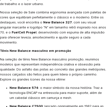
de trabalho e o lazer urbano.
Nossa seleção de Sale combina ergonomia avançada com paletas de
cores que equilibram perfeitamente o clássico e o moderno. Entre os
destaques, você encontra o
New Balance 327
, com seu visual
angular marcante e logotipo "N" em tamanho retrô inspirado nos anos
70, e o
FuelCell Propel
, desenvolvido com espuma de alta impulsão
para oferecer leveza, amortecimento e ajuste seguro a cada
movimento.
Tênis New Balance masculino em promoção
Na seleção de tênis New Balance masculino promoção, reunimos
modelos que representam independência criativa e obsessão pela
qualidade. Do asfalto das pistas ao concreto das grandes metrópoles,
nossos calçados são feitos para quem lidera o próprio caminho.
Explore os grandes ícones da nossa vitrine:
New Balance 574
: o maior símbolo da nossa história. Traz a
tecnologia ENCAP na entressola para maior suporte, além de
um cabedal clássico em camurça e mesh.
New Balance CT500
: lançado originalmente em 1982 para as