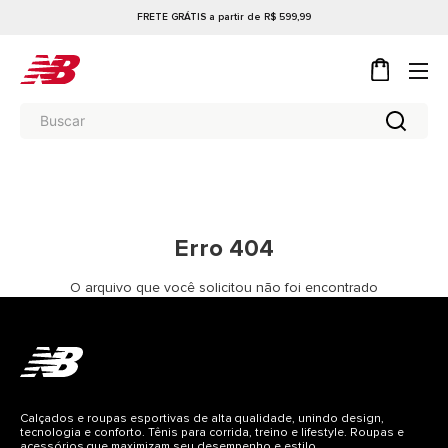
FRETE GRÁTIS a partir de R$ 599,99
Erro 404
O arquivo que você solicitou não foi encontrado
Calçados e roupas esportivas de alta qualidade, unindo design,
tecnologia e conforto. Tênis para corrida, treino e lifestyle. Roupas e
acessórios que maximizam seu desempenho e estilo.