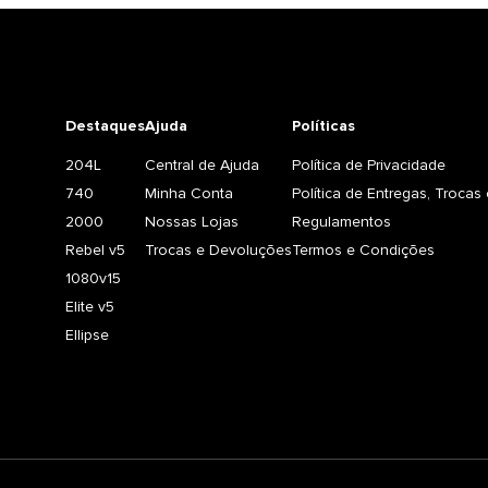
Destaques
Ajuda
Políticas
204L
Central de Ajuda
Política de Privacidade
740
Minha Conta
Política de Entregas, Troca
2000
Nossas Lojas
Regulamentos
Rebel v5
Trocas e Devoluções
Termos e Condições
1080v15
Elite v5
Ellipse