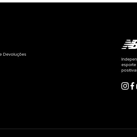
s e Devoluções
Indepen
esporte
positiv