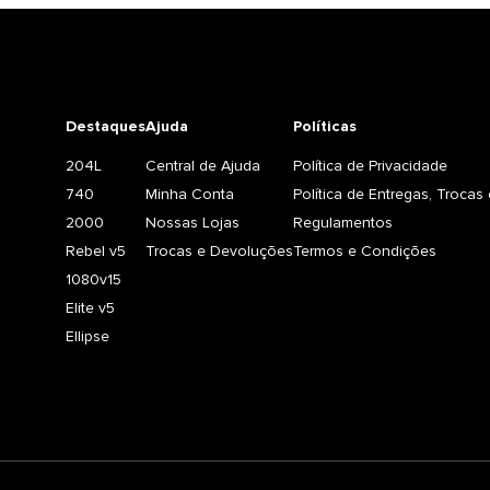
Destaques
Ajuda
Políticas
204L
Central de Ajuda
Política de Privacidade
740
Minha Conta
Política de Entregas, Troca
2000
Nossas Lojas
Regulamentos
Rebel v5
Trocas e Devoluções
Termos e Condições
1080v15
Elite v5
Ellipse