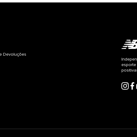
s e Devoluções
Indepen
esporte
positiv