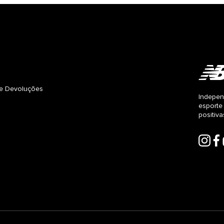
s e Devoluções
Indepen
esporte
positiv