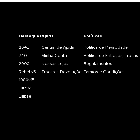
Destaques
Ajuda
Políticas
204L
Central de Ajuda
Política de Privacidade
740
Minha Conta
Política de Entregas, Troca
2000
Nossas Lojas
Regulamentos
Rebel v5
Trocas e Devoluções
Termos e Condições
1080v15
Elite v5
Ellipse