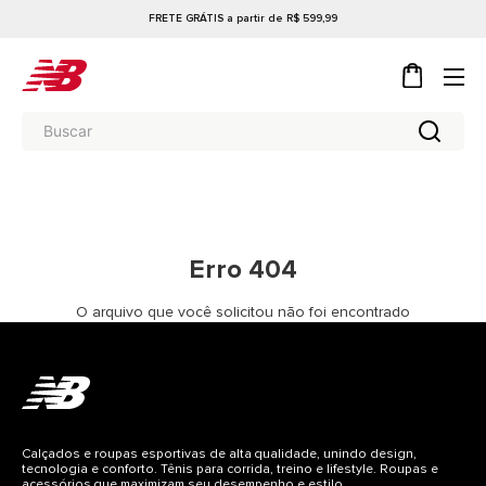
FRETE GRÁTIS a partir de R$ 599,99
Erro 404
O arquivo que você solicitou não foi encontrado
Calçados e roupas esportivas de alta qualidade, unindo design,
tecnologia e conforto. Tênis para corrida, treino e lifestyle. Roupas e
acessórios que maximizam seu desempenho e estilo.