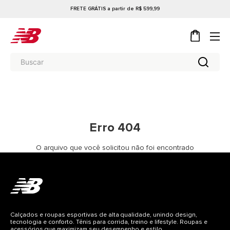
FRETE GRÁTIS a partir de R$ 599,99
Erro 404
O arquivo que você solicitou não foi encontrado
Calçados e roupas esportivas de alta qualidade, unindo design,
tecnologia e conforto. Tênis para corrida, treino e lifestyle. Roupas e
acessórios que maximizam seu desempenho e estilo.