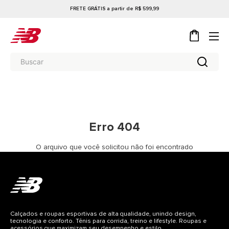
FRETE GRÁTIS a partir de R$ 599,99
Erro 404
O arquivo que você solicitou não foi encontrado
Calçados e roupas esportivas de alta qualidade, unindo design,
tecnologia e conforto. Tênis para corrida, treino e lifestyle. Roupas e
acessórios que maximizam seu desempenho e estilo.