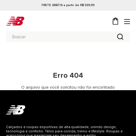
FRETE GRÁTIS a partir de R$ 599,99
Erro 404
O arquivo que você solicitou não foi encontrado
Calçados e roupas esportivas de alta qualidade, unindo design,
tecnologia e conforto. Tênis para corrida, treino e lifestyle. Roupas e
acessórios que maximizam seu desempenho e estilo.