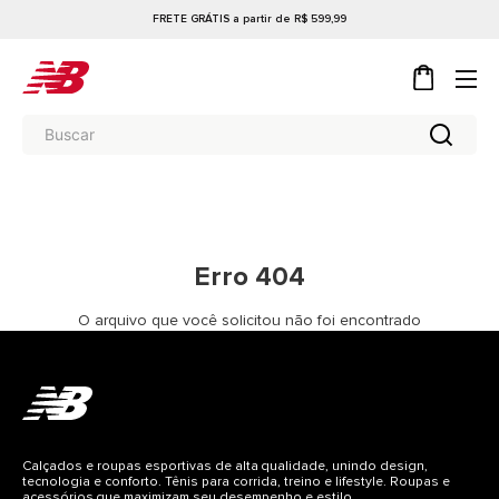
FRETE GRÁTIS a partir de R$ 599,99
Erro 404
O arquivo que você solicitou não foi encontrado
Calçados e roupas esportivas de alta qualidade, unindo design,
tecnologia e conforto. Tênis para corrida, treino e lifestyle. Roupas e
acessórios que maximizam seu desempenho e estilo.