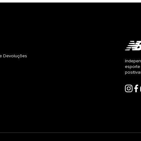
s e Devoluções
Indepen
esporte
positiv