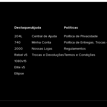
Destaques
Ajuda
Políticas
204L
Central de Ajuda
Política de Privacidade
740
Minha Conta
Política de Entregas, Troca
2000
Nossas Lojas
Regulamentos
Rebel v5
Trocas e Devoluções
Termos e Condições
1080v15
Elite v5
Ellipse