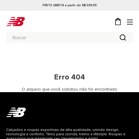
FRETE GRÁTIS a partir de R$ 599,99
Erro 404
O arquivo que você solicitou não foi encontrado
Calçados e roupas esportivas de alta qualidade, unindo design,
tecnologia e conforto. Tênis para corrida, treino e lifestyle. Roupas e
acessórios que maximizam seu desempenho e estilo.