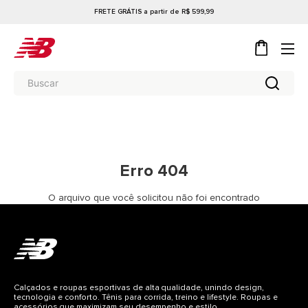
FRETE GRÁTIS a partir de R$ 599,99
Erro 404
O arquivo que você solicitou não foi encontrado
Calçados e roupas esportivas de alta qualidade, unindo design,
tecnologia e conforto. Tênis para corrida, treino e lifestyle. Roupas e
acessórios que maximizam seu desempenho e estilo.