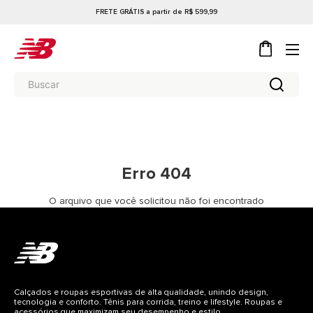
FRETE GRÁTIS a partir de R$ 599,99
Erro 404
O arquivo que você solicitou não foi encontrado
Calçados e roupas esportivas de alta qualidade, unindo design,
tecnologia e conforto. Tênis para corrida, treino e lifestyle. Roupas e
acessórios que maximizam seu desempenho e estilo.