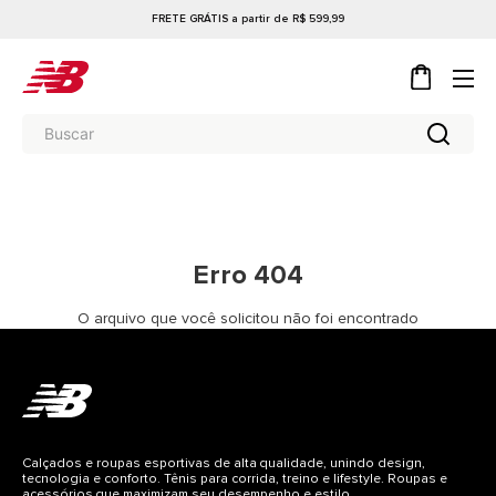
FRETE GRÁTIS a partir de R$ 599,99
Erro 404
O arquivo que você solicitou não foi encontrado
Calçados e roupas esportivas de alta qualidade, unindo design,
tecnologia e conforto. Tênis para corrida, treino e lifestyle. Roupas e
acessórios que maximizam seu desempenho e estilo.