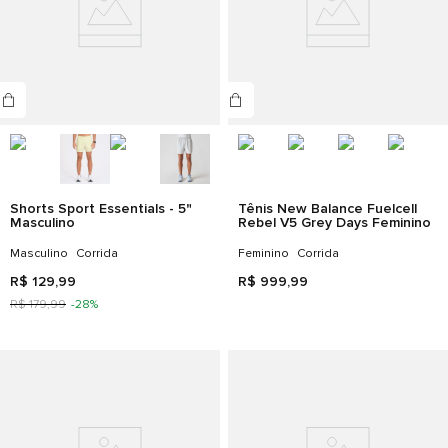
Shorts Sport Essentials - 5"
Tênis New Balance Fuelcell
Masculino
Rebel V5 Grey Days Feminino
Masculino
Corrida
Feminino
Corrida
R$
129
,
99
R$
999
,
99
R$
179
,
99
-
28%