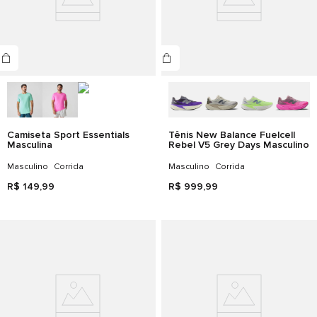
Camiseta Sport Essentials
Tênis New Balance Fuelcell
Masculina
Rebel V5 Grey Days Masculino
Masculino
Corrida
Masculino
Corrida
R$
149
,
99
R$
999
,
99