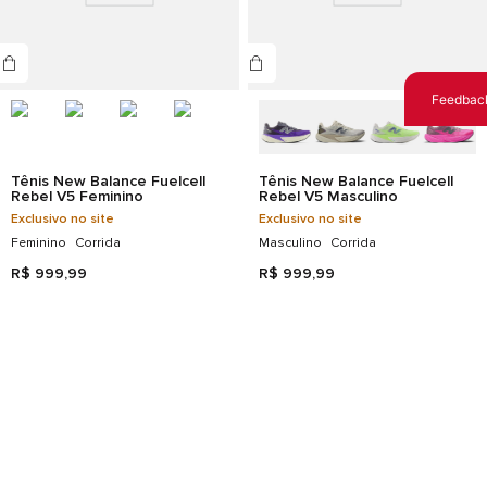
Feedbac
Tênis New Balance Fuelcell
Tênis New Balance Fuelcell
Rebel V5 Feminino
Rebel V5 Masculino
Exclusivo no site
Exclusivo no site
Feminino
Corrida
Masculino
Corrida
R$
999
,
99
R$
999
,
99
Tênis para corridas com a New Balance