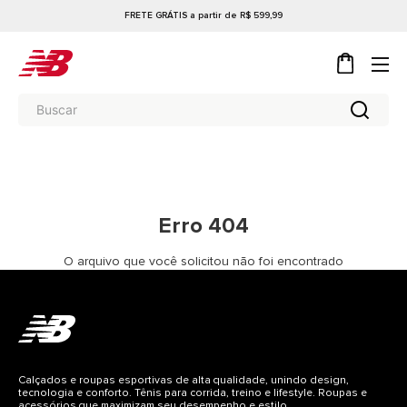
FRETE GRÁTIS a partir de R$ 599,99
Erro 404
O arquivo que você solicitou não foi encontrado
Calçados e roupas esportivas de alta qualidade, unindo design,
tecnologia e conforto. Tênis para corrida, treino e lifestyle. Roupas e
acessórios que maximizam seu desempenho e estilo.