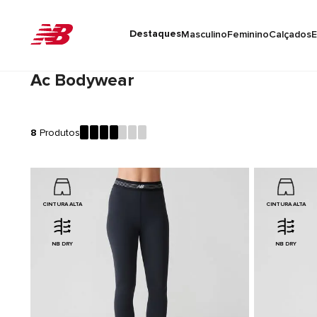
Destaques
Masculino
Feminino
Calçados
E
Ac Bodywear
8
Produtos
CINTURA ALTA
CINTURA ALTA
NB DRY
NB DRY