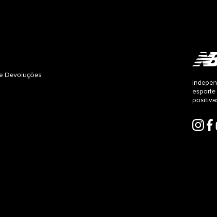
s e Devoluções
Indepen
esporte
positiv