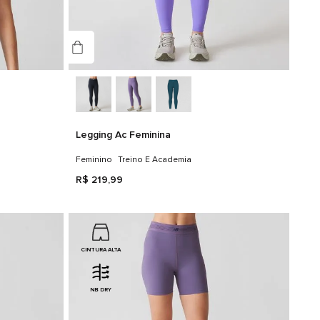
Legging Ac Feminina
Feminino
Treino E Academia
R$
219
,
99
CINTURA ALTA
NB DRY