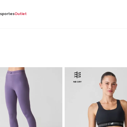
sportes
Outlet
NB DRY