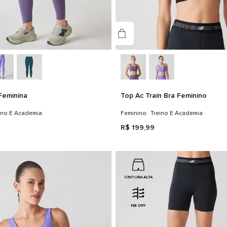
Feminina
Top Ac Train Bra Feminino
ino E Academia
Feminino
Treino E Academia
R$
199
,
99
CINTURA ALTA
NB DRY