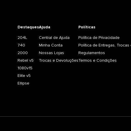
Destaques
Ajuda
Políticas
204L
Central de Ajuda
Política de Privacidade
740
Minha Conta
Política de Entregas, Troca
2000
Nossas Lojas
Regulamentos
Rebel v5
Trocas e Devoluções
Termos e Condições
1080v15
Elite v5
Ellipse