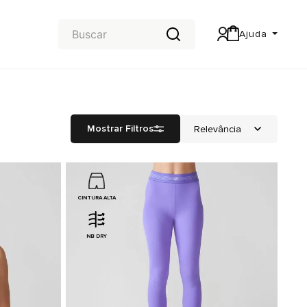
Ajuda
Central de Ajuda
Carteira & Trocas e devoluções
Mostrar Filtros
CINTURA ALTA
NB DRY