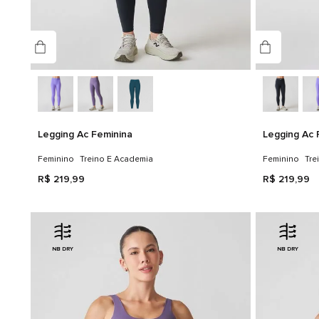
Legging Ac Feminina
Legging Ac 
Feminino
Treino E Academia
Feminino
Tre
R$
219
,
99
R$
219
,
99
NB DRY
NB DRY