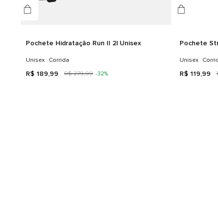
Pochete Hidratação Run II 2l Unisex
Pochete St
Unisex
Corrida
Unisex
Corri
R$
189
,
99
R$
119
,
99
R$
279
,
99
-
32%