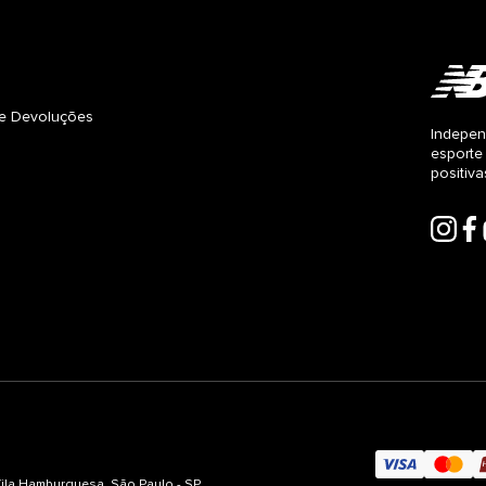
s e Devoluções
Indepen
esporte
positiv
 Vila Hamburguesa, São Paulo - SP