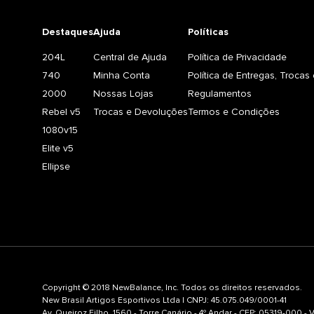
Destaques
Ajuda
Políticas
204L
Central de Ajuda
Política de Privacidade
740
Minha Conta
Política de Entregas, Troca
2000
Nossas Lojas
Regulamentos
Rebel v5
Trocas e Devoluções
Termos e Condições
1080v15
Elite v5
Ellipse
Copyright © 2018 NewBalance, Inc. Todos os direitos reservados.
New Brasil Artigos Esportivos Ltda | CNPJ: 45.075.049/0001-41
Av. Queiroz Filho, 1560 - Torre Canário - 4º Andar - CEP: 05319-000 -