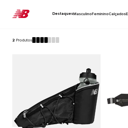
Destaques
Masculino
Feminino
Calçados
E
2
Produtos