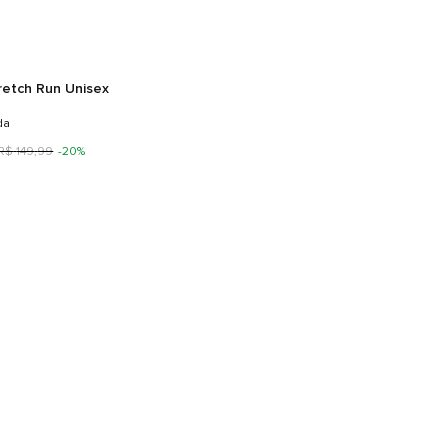
retch Run Unisex
da
R$
149
,
99
-
20%