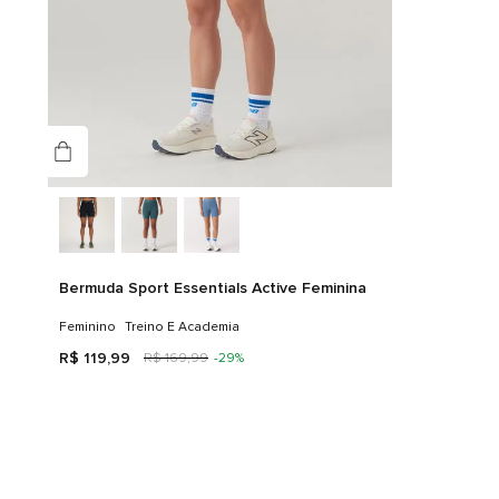
Bermuda Sport Essentials Active Feminina
Feminino
Treino E Academia
R$
119
,
99
R$
169
,
99
-
29%