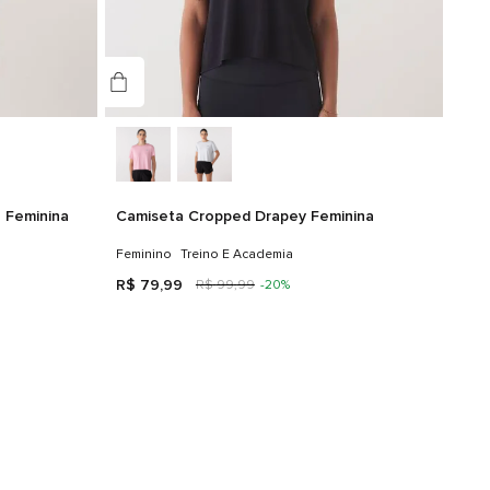
 Feminina
Camiseta Cropped Drapey Feminina
Feminino
Treino E Academia
R$
79
,
99
R$
99
,
99
-
20%