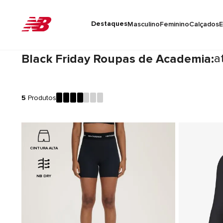
Destaques
Masculino
Feminino
Calçados
E
a
Black Friday Roupas de Academia:
5
Produtos
CINTURA ALTA
NB DRY