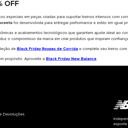
% OFF
os especiais em peças criadas para suportar treinos intensos com conf
sconto
foi desenvolvida para entregar performance e estilo em igual p
nômicas e acabamentos tecnológicos que garantem ajuste ideal ao cor
aduz o compromisso da marca em criar produtos que inspiram confianç
eleção de
Black Friday Roupas de Corrida
e complete seu treino com 
m propósito. Aproveite a
Black Friday New Balance
.
s e Devoluções
Indepen
esporte