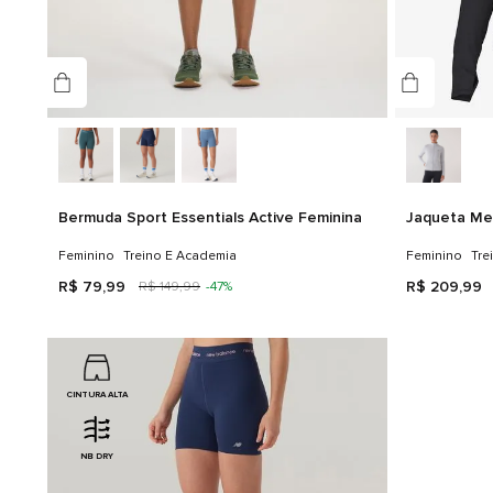
Bermuda Sport Essentials Active Feminina
Jaqueta Me
Feminino
Treino E Academia
Feminino
Tre
R$
79
,
99
R$
209
,
99
R$
149
,
99
-
47%
CINTURA ALTA
NB DRY