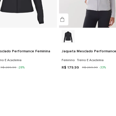
sclado Performance Feminina
Jaqueta Mesclado Performance
ino E Academia
Feminino
Treino E Academia
R$
179
,
99
R$
289
,
99
-
28%
R$
269
,
99
-
33%