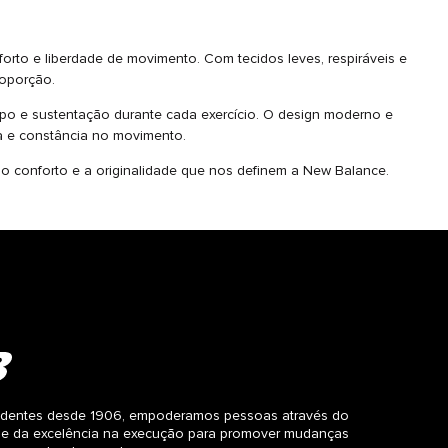
orto e liberdade de movimento. Com tecidos leves, respiráveis e
roporção.
po e sustentação durante cada exercício. O design moderno e
a e constância no movimento.
o conforto e a originalidade que nos definem a New Balance.
dentes desde 1906, empoderamos pessoas através do
 e da excelência na execução para promover mudanças