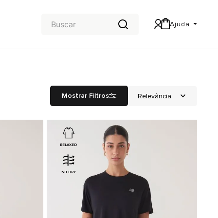
Ajuda
Central de Ajuda
Carteira & Trocas e devoluções
Mostrar Filtros
RELAXED
NB DRY