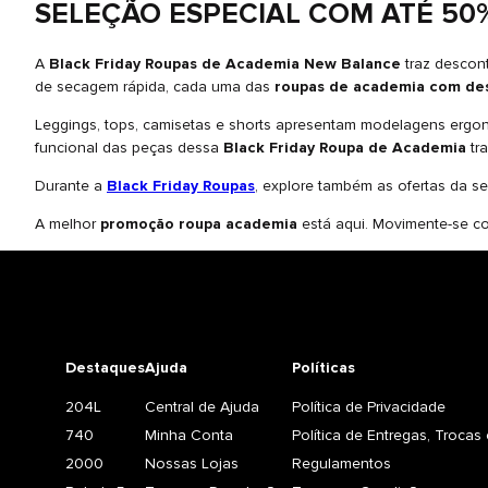
SELEÇÃO ESPECIAL COM ATÉ 50
A
Black Friday Roupas de Academia New Balance
traz descont
de secagem rápida, cada uma das
roupas de academia com de
Leggings, tops, camisetas e shorts apresentam modelagens ergo
funcional das peças dessa
Black Friday Roupa de Academia
tr
Durante a
Black Friday Roupas
, explore também as ofertas da s
A melhor
promoção roupa academia
está aqui. Movimente-se co
Destaques
Ajuda
Políticas
204L
Central de Ajuda
Política de Privacidade
740
Minha Conta
Política de Entregas, Troca
2000
Nossas Lojas
Regulamentos