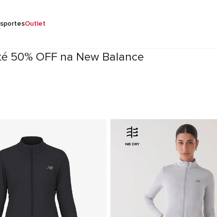
sportes
Outlet
té 50% OFF na New Balance
NB DRY