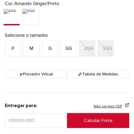
Cor
Amarelo Ginger/Preto
Selecione o tamanho
P
M
G
GG
2GG
3GG
Provador Virtual
Tabela de Medidas
Entregar para:
Não sei meu CEP