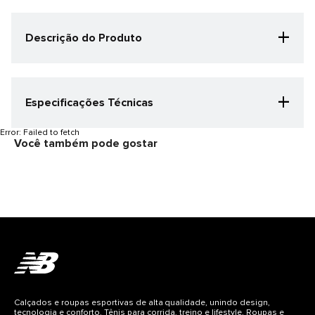
+
Descrição do Produto
+
Especificações Técnicas
Clubes
Error:
Failed to fetch
Você também pode gostar
São Paulo Fc
Categoria Especificação
Clube
Cor
Amarelo Ginger/Preto
Gênero
Masculino
Detalhes do produto
CORPO: 93% POLIESTER 7% ELASTANO
Calçados e roupas esportivas de alta qualidade, unindo design,
tecnologia e conforto. Tênis para corrida, treino e lifestyle. Roupas e