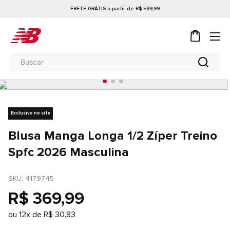
FRETE GRÁTIS a partir de R$ 599,99
Exclusivo no site
Blusa Manga Longa 1/2 Zíper Treino
Spfc 2026 Masculina
SKU
: 
4179745
R$
369
,
99
ou
12
x de
R$
30
,
83