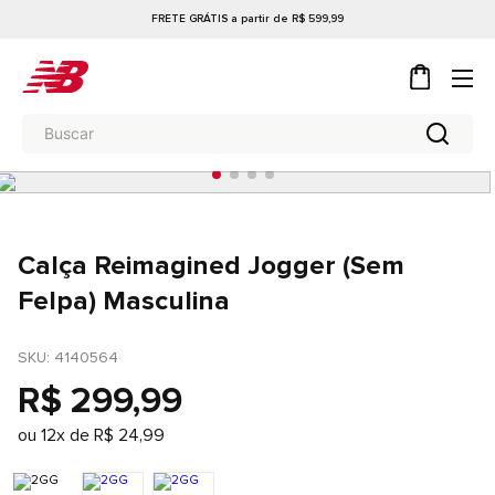
FRETE GRÁTIS a partir de R$ 599,99
Calça Reimagined Jogger (Sem
Felpa) Masculina
SKU
: 
4140564
R$
299
,
99
ou
12
x de
R$
24
,
99