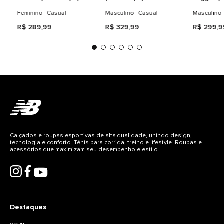
Feminina
Masculino
Masculin
Feminino
Casual
Masculino
Casual
Masculino
R$
289
,
99
R$
329
,
99
R$
299
,
9
Calçados e roupas esportivas de alta qualidade, unindo design,
tecnologia e conforto. Tênis para corrida, treino e lifestyle. Roupas e
acessórios que maximizam seu desempenho e estilo.
Destaques