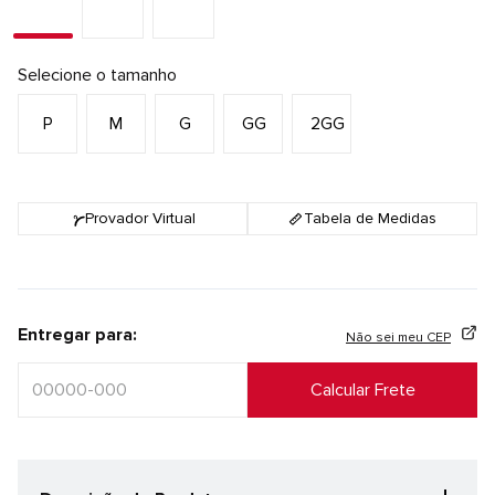
Selecione o tamanho
P
M
G
GG
2GG
Provador Virtual
Tabela de Medidas
Entregar para:
Não sei meu CEP