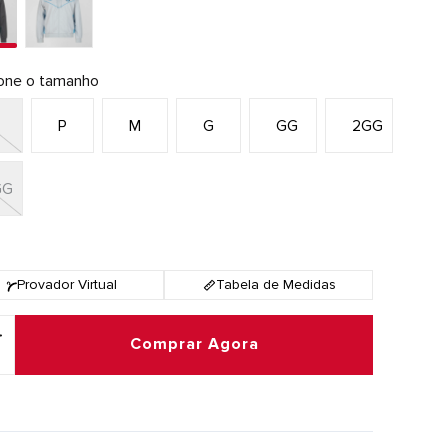
ione o tamanho
P
P
M
G
GG
2GG
GG
Provador Virtual
Tabela de Medidas
Comprar Agora