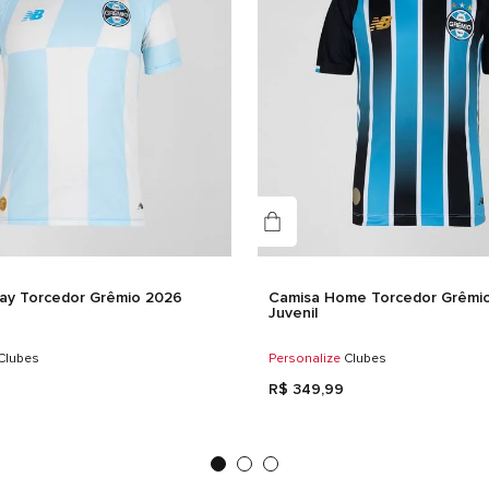
Gê
Mas
Det
COR
REC
ay Torcedor Grêmio 2026
Camisa Home Torcedor Grêmi
Juvenil
Clubes
Personalize
Clubes
R$
349
,
99