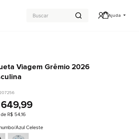
Ajuda
Central de Ajuda
Carteira & Trocas e devoluções
ueta Viagem Grêmio 2026
culina
207256
649
,
99
 de
R$
54
,
16
humbo/Azul Celeste