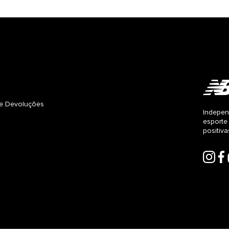
s e Devoluções
Indepen
esporte
positiv