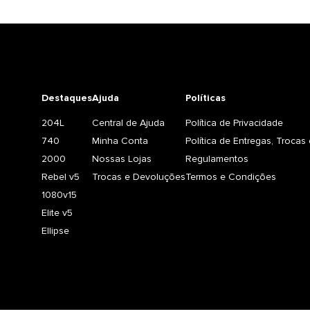
Destaques
Ajuda
Políticas
204L
Central de Ajuda
Política de Privacidade
740
Minha Conta
Política de Entregas, Troca
2000
Nossas Lojas
Regulamentos
Rebel v5
Trocas e Devoluções
Termos e Condições
1080v15
Elite v5
Ellipse