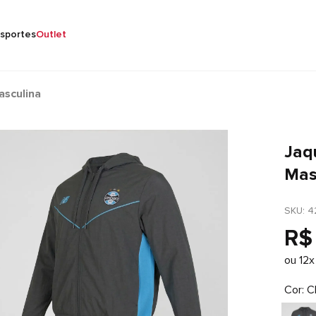
sportes
Outlet
sculina
Jaq
Mas
SKU
: 
4
R$
ou
12
x
Cor
C