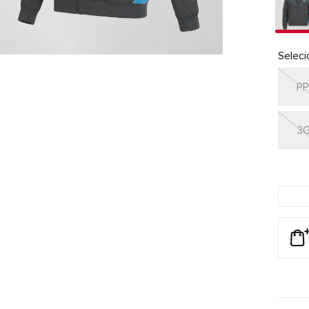
Selec
P
3