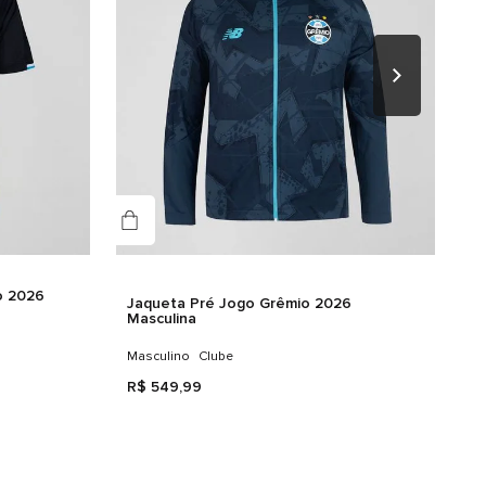
nero
culino
alhes do produto
PO: 94% POLIAMIDA 6% ELASTANO FORRO: 100% POLIESTER
ORTE LATERAL: 93% POLIESTER 7% ELASTANO
o 2026
Jaqueta Pré Jogo Grêmio 2026
Masculina
Masculino
Clube
R$
549
,
99