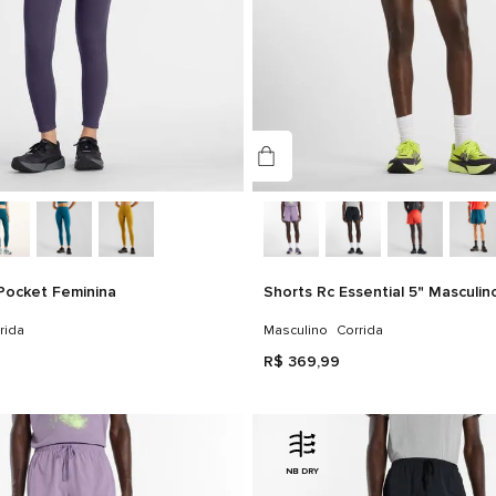
Pocket Feminina
Shorts Rc Essential 5" Masculin
rida
Masculino
Corrida
R$
369
,
99
NB DRY