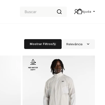
Ajuda
Central de Ajuda
Carteira & Trocas e devoluções
Mostrar Filtros
NB WATER
DEFY