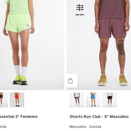
NB DRY
ssential 3" Feminino
Shorts Run Club - 5" Masculino
rida
Masculino
Corrida