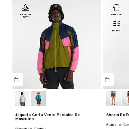
NB WATER
REGULAR
DEFY
NB DRY
Jaqueta Corta Vento Packable Rc
Shorts Rc E
Masculino
Feminino
Cor
Masculino
Corrida