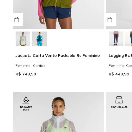
Jaqueta Corta Vento Packable Rc Feminino
Legging Rc 
Feminino
Corrida
Feminino
Cor
R$
749
,
99
R$
449
,
99
NB WATER
CINTURA ALTA
DEFY