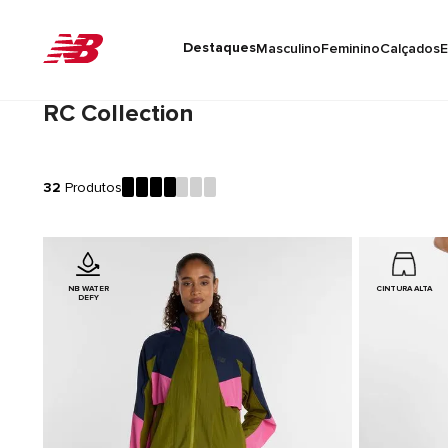
Destaques
Masculino
Feminino
Calçados
E
RC Collection
32
Produtos
NB WATER
CINTURA ALTA
DEFY