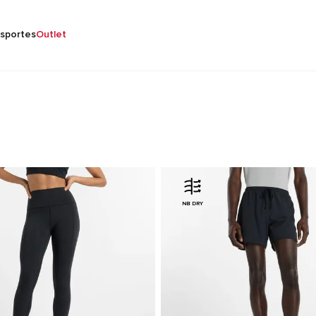
sportes
Outlet
NB DRY