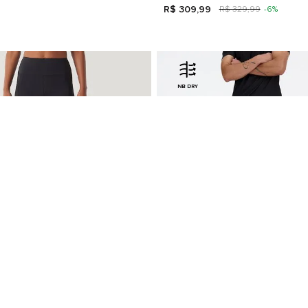
R$
309
,
99
R$
329
,
99
-
6%
NB DRY
Shorts Split Run Club - 3" Mascu