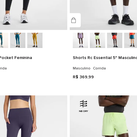
Pocket Feminina
Shorts Rc Essential 5" Masculin
rida
Masculino
Corrida
R$
369
,
99
NB DRY