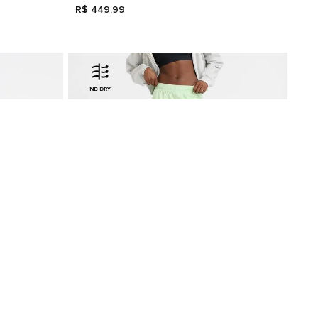
R$
449
,
99
NB DRY
lino