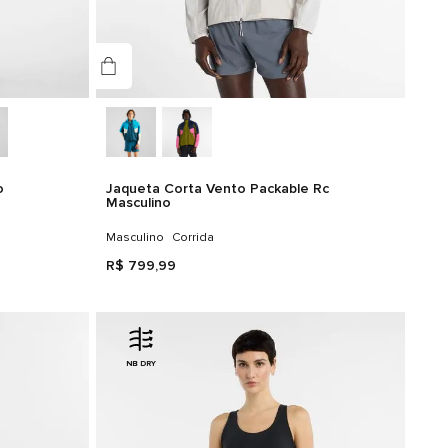
o
Jaqueta Corta Vento Packable Rc
Masculino
Masculino
Corrida
R$
799
,
99
NB DRY