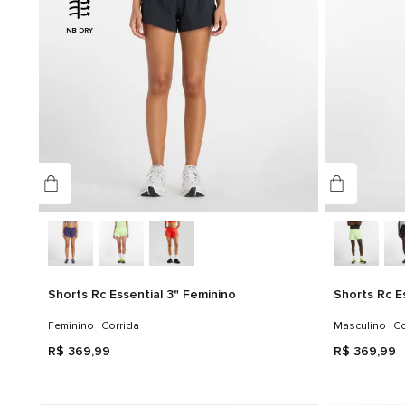
NB DRY
Shorts Rc Essential 3" Feminino
Shorts Rc E
Feminino
Corrida
Masculino
Co
R$
369
,
99
R$
369
,
99