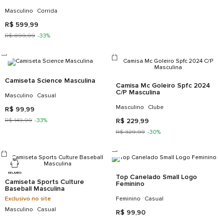
Camiseta Qt 550 Houseplant
Tênis New Balance 574
Masculina
Infantil
Masculino
Casual
Infantil
Kids
R$
109
,
99
R$
439
,
99
R$
229
,
99
-
52%
R$
549
,
99
-
20%
REGULAR
NB DRY