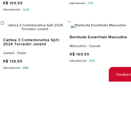
Camiseta Active Feminina
Feminino
Treino E Academia
Tênis New Balance Fuelcell
R$
119
,
99
Propel V5 Masculino
Masculino
Corrida
R$
599
,
99
R$
899
,
99
-
33%
Feedbac