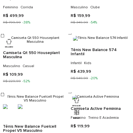
Tênis New Balance Fuelcell
Camisa Away Spfc 2024
Propel V5 Feminino
Torcedor Masculina
Feminino
Corrida
Masculino
Clube
R$
499
,
99
R$
159
,
99
R$
799
,
99
-
38%
R$
349
,
99
-
54%
RELAXED