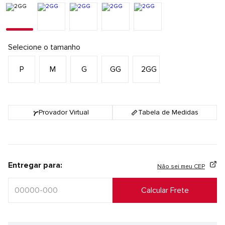
Selecione o tamanho
P
M
G
GG
2GG
Provador Virtual
Tabela de Medidas
Entregar para:
Não sei meu CEP