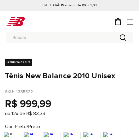
FRETE GRÁTIS a partir de R$ 599,99
Exclusivo no site
Tênis New Balance 2010 Unisex
SKU
: 
4335522
R$
999
,
99
ou
12
x de
R$
83
,
33
Cor
Preto/Preto