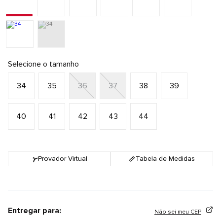
Selecione o tamanho
34
35
36
37
38
39
40
41
42
43
44
Provador Virtual
Tabela de Medidas
Entregar para:
Não sei meu CEP