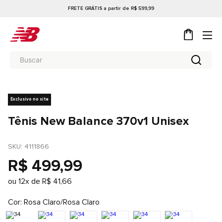
FRETE GRÁTIS a partir de R$ 599,99
Exclusivo no site
Tênis New Balance 370v1 Unisex
SKU
: 
4111866
R$
499
,
99
ou
12
x de
R$
41
,
66
Cor
Rosa Claro/Rosa Claro