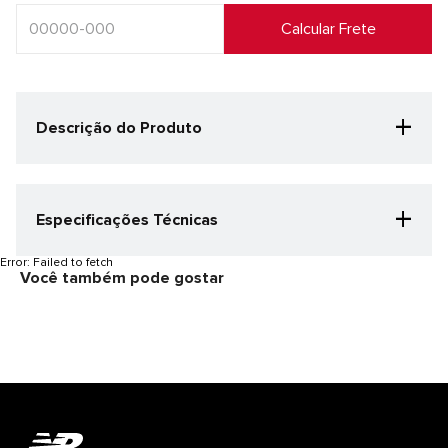
+
Descrição do Produto
+
Especificações Técnicas
Categoria Especificação
Error:
Failed to fetch
Você também pode gostar
Casual
Cor
Rosa Claro/Rosa Claro
Gênero
Unisex
Detalhes do produto
CABEDAL: 40% COURO 38% TEXTIL 22% SINTETICO
FORRO/PALMILHA: 100% TEXTIL SOLA: 60% EVA 40% BORRACHA