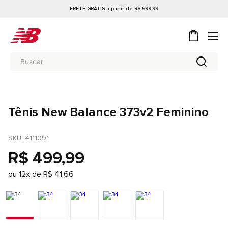
FRETE GRÁTIS a partir de R$ 599,99
Tênis New Balance 373v2 Feminino
SKU
: 
4111091
R$
499
,
99
ou
12
x de
R$
41
,
66