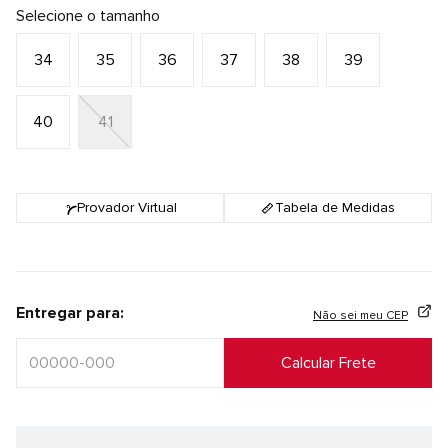
Selecione o tamanho
34
35
36
37
38
39
40
41
Provador Virtual
Tabela de Medidas
Entregar para:
Não sei meu CEP